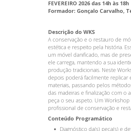
|
FEVEREIRO 2026 das 14h às 18h
10
Formador: Gonçalo Carvalho, T
e
17
OUT
Descrição do WKS
|
A conservação e o restauro de móv
14h
estética e respeito pela história. 
-
um móvel danificado, mas de prese
18h
ele carrega, mantendo a sua identi
|
produção tradicionais. Neste Work
PT
depois poderá facilmente replicar
|
materiais, passando pelos método
mais...
das madeiras e finalização com o 
peça o seu aspeto. Um Workshop 
profissional de conservação e rest
Conteúdo Programático
Diagnóstico da(s) peça(s) e d