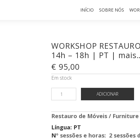
INÍCIO
SOBRE NÓS
WOR
WORKSHOP RESTAURO 
14h – 18h | PT | mais
€
95,00
Em stock
Quantidade
ADICIONAR
de
WORKSHOP
RESTAURO
Restauro de Móveis / Furniture
DE
Língua: PT
MÓVEIS
N
º sessões e horas: 2 sessões 