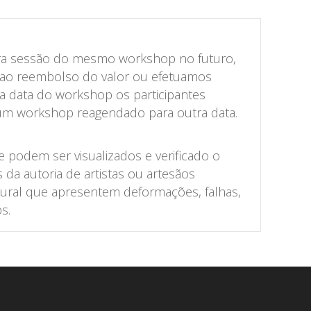
tra sessão do mesmo workshop no futuro,
 ao reembolso do valor ou efetuamos
 a data do workshop os participantes
num workshop reagendado para outra data.
 podem ser visualizados e verificado o
a autoria de artistas ou artesãos
tural que apresentem deformações, falhas,
s.