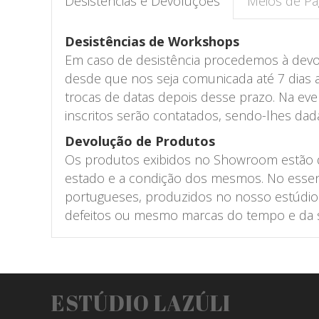
Desistências e Devoluções
Meios de P
Desistências de Workshops
Em caso de desistência procedemos à devo
desde que nos seja comunicada até 7 dias
trocas de datas depois desse prazo. Na even
inscritos serão contatados, sendo-lhes da
Devolução de Produtos
Os produtos exibidos no Showroom estão di
estado e a condição dos mesmos. No essenc
portugueses, produzidos no nosso estúdio 
defeitos ou mesmo marcas do tempo e da s
ESTÚDIO LAZÚLI