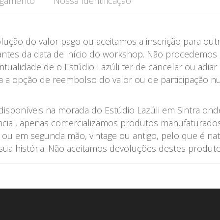
agamento
Nossa Identificação
lução do valor pago ou aceitamos a inscrição para ou
 antes da data de início do workshop. Não procedemos
tualidade de o Estúdio Lazúli ter de cancelar ou adiar
da a opção de reembolso do valor ou de participação 
sponíveis na morada do Estúdio Lazúli em Sintra onde
ial, apenas comercializamos produtos manufaturados d
ou em segunda mão, vintage ou antigo, pelo que é na
ua história. Não aceitamos devoluções destes produto