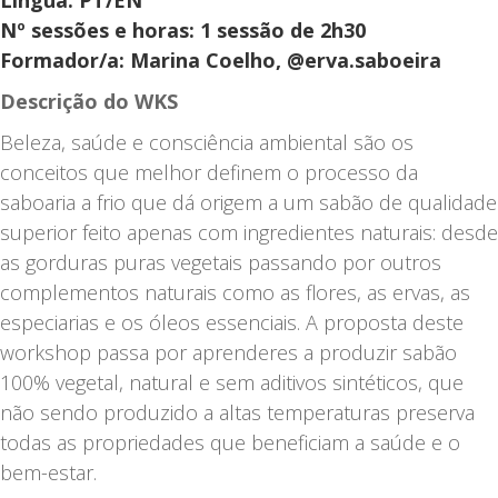
Artesanal
Nº sessões e horas: 1 sessão de 2h30
-
Formador/a: Marina Coelho, @erva.saboeira
A
Arte
Descrição do WKS
da
Beleza, saúde e consciência ambiental são os
Saboaria
conceitos que melhor definem o processo da
a
saboaria a frio que dá origem a um sabão de qualidade
Frio
superior feito apenas com ingredientes naturais: desde
|
as gorduras puras vegetais passando por outros
14
complementos naturais como as flores, as ervas, as
NOV
especiarias e os óleos essenciais. A proposta deste
|
workshop passa por aprenderes a produzir sabão
10h
100% vegetal, natural e sem aditivos sintéticos, que
-
não sendo produzido a altas temperaturas preserva
12h30
todas as propriedades que beneficiam a saúde e o
|
bem-estar.
PT/EN