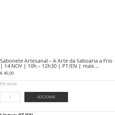
Sabonete Artesanal – A Arte da Saboaria a Frio
| 14 NOV | 10h – 12h30 | PT/EN | mais …
€
45,00
Em stock
Quantidade
ADICIONAR
de
Sabonete
Língua: PT/EN