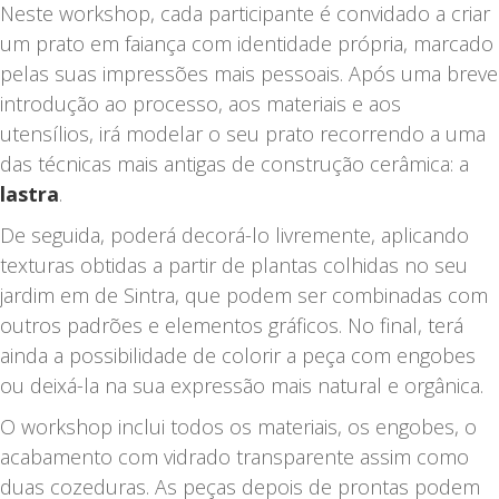
Neste workshop, cada participante é convidado a criar
Técnica
um prato em faiança com identidade própria, marcado
de
pelas suas impressões mais pessoais. Após uma breve
Lastra
introdução ao processo, aos materiais e aos
|
utensílios, irá modelar o seu prato recorrendo a uma
5
das técnicas mais antigas de construção cerâmica: a
SET
lastra
.
|
10h00
De seguida, poderá decorá-lo livremente, aplicando
-
texturas obtidas a partir de plantas colhidas no seu
11h30
jardim em de Sintra, que podem ser combinadas com
|
outros padrões e elementos gráficos. No final, terá
PT/EN
ainda a possibilidade de colorir a peça com engobes
|
ou deixá-la na sua expressão mais natural e orgânica.
mais...
O workshop inclui todos os materiais, os engobes, o
acabamento com vidrado transparente assim como
duas cozeduras. As peças depois de prontas podem