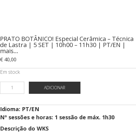
PRATO BOTÂNICO! Especial Cerâmica – Técnica
de Lastra | 5 SET | 10h00 – 11h30 | PT/EN |
mais…
€
40,00
Em stock
Quantidade
ADICIONAR
de
PRATO
Idioma: PT/EN
BOTÂNICO!
Nº sessões e horas: 1 sessão de máx. 1h30
Especial
Cerâmica
Descrição do WKS
-