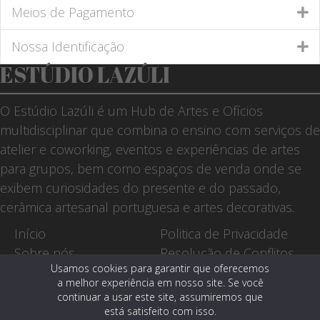
Meios de Pagamento
Nossa Identificação
ESTÚDIO LAZÚLI
O Estúdio Lazúli é um Hub de Artes e Ofícios
multidisciplinar que combina o ensino com serviços de
atelier e coworking, eventos e experiências de artes
para grupos, bem como espaços de venda onde se
exibem curiosidades do presente e do passado,
cerâmica artesanal portuguesa e artes decorativas.
Início
Politica de Privacidade
Sobre nós
Resolução de Conflitos
Usamos cookies para garantir que oferecemos
Workshops
Livro de Reclamações
a melhor experiência em nosso site. Se você
Serviços
A Loja dos Sites
continuar a usar este site, assumiremos que
Loja
está satisfeito com isso.