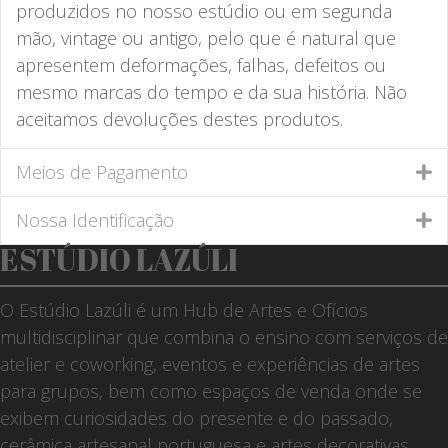
produzidos no nosso estúdio ou em segunda
mão, vintage ou antigo, pelo que é natural que
apresentem deformações, falhas, defeitos ou
mesmo marcas do tempo e da sua história. Não
aceitamos devoluções destes produtos.
Meios de Pagamento
Nossa Identificação
ESTÚDIO LAZÚLI
O Estúdio Lazúli é um Hub de Artes e Ofícios
multidisciplinar que combina o ensino com serviços de
atelier e coworking, eventos e experiências de artes
para grupos, bem como espaços de venda onde se
exibem curiosidades do presente e do passado,
cerâmica artesanal portuguesa e artes decorativas.