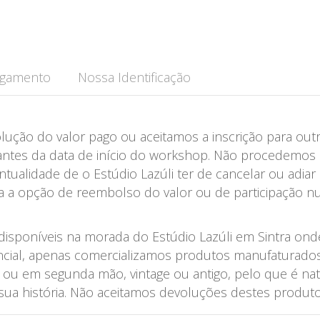
agamento
Nossa Identificação
lução do valor pago ou aceitamos a inscrição para ou
 antes da data de início do workshop. Não procedemos
tualidade de o Estúdio Lazúli ter de cancelar ou adiar
da a opção de reembolso do valor ou de participação 
sponíveis na morada do Estúdio Lazúli em Sintra onde
ial, apenas comercializamos produtos manufaturados d
ou em segunda mão, vintage ou antigo, pelo que é na
ua história. Não aceitamos devoluções destes produto