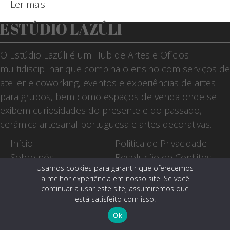
Ler mais
ESTÚDIO LAZÚLI
O Estúdio Lazúli é um Hub de Artes e Ofícios
multidisciplinar que combina o ensino com serviços de
atelier e coworking, eventos e experiências de artes
para grupos, bem como espaços de venda onde se
exibem curiosidades do presente e do passado,
cerâmica artesanal portuguesa e artes decorativas.
Início
Politica de Privacidade
Sobre nós
Resolução de Conflitos
Usamos cookies para garantir que oferecemos
Workshops
Livro de Reclamações
a melhor experiência em nosso site. Se você
Serviços
A Loja dos Sites
continuar a usar este site, assumiremos que
Loja
está satisfeito com isso.
Contatos
Ok
Login